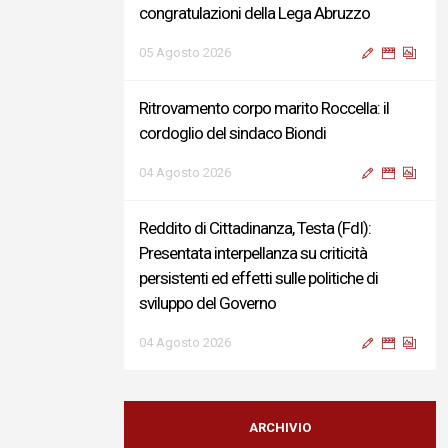
congratulazioni della Lega Abruzzo
05 Agosto 2026
Ritrovamento corpo marito Roccella: il
cordoglio del sindaco Biondi
04 Agosto 2026
Reddito di Cittadinanza, Testa (FdI):
Presentata interpellanza su criticità
persistenti ed effetti sulle politiche di
sviluppo del Governo
04 Agosto 2026
Sigismondi, Liris e Testa: “Profondo
cordoglio e vicinanza al Ministro Roccella e
ARCHIVIO