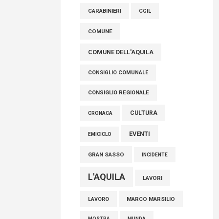
raccoglimento in Consiglio regionale per
CARABINIERI
CGIL
onorare il sacrificio dei nostri connazionali
tra cui molti abruzzesi"
COMUNE
06 Agosto 2026
COMUNE DELL'AQUILA
CONSIGLIO COMUNALE
CONSIGLIO REGIONALE
CULTURA
CRONACA
EVENTI
EMICICLO
GRAN SASSO
INCIDENTE
L'AQUILA
LAVORI
MARCO MARSILIO
LAVORO
MOSTRA
MUNDA