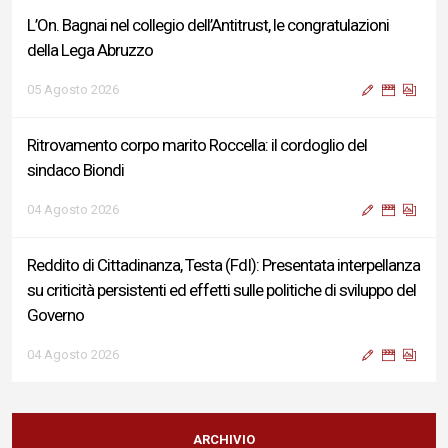
L’On. Bagnai nel collegio dell’Antitrust, le congratulazioni
della Lega Abruzzo
05 Agosto 2026
Ritrovamento corpo marito Roccella: il cordoglio del
sindaco Biondi
04 Agosto 2026
Reddito di Cittadinanza, Testa (FdI): Presentata interpellanza
su criticità persistenti ed effetti sulle politiche di sviluppo del
Governo
04 Agosto 2026
Sigismondi, Liris e Testa: “Profondo cordoglio e vicinanza al
Ministro Roccella e alla sua famiglia”
ARCHIVIO