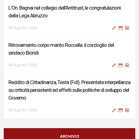
L’On. Bagnai nel collegio dell’Antitrust, le congratulazioni
della Lega Abruzzo
05 Agosto 2026
Ritrovamento corpo marito Roccella: il cordoglio del
sindaco Biondi
04 Agosto 2026
Reddito di Cittadinanza, Testa (FdI): Presentata interpellanza
su criticità persistenti ed effetti sulle politiche di sviluppo del
Governo
04 Agosto 2026
Sigismondi, Liris e Testa: “Profondo cordoglio e vicinanza al
Ministro Roccella e alla sua famiglia”
ARCHIVIO