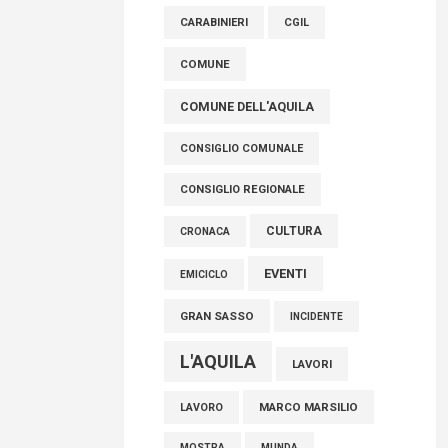
raccoglimento in Consiglio regionale per
CARABINIERI
CGIL
onorare il sacrificio dei nostri connazionali
tra cui molti abruzzesi"
COMUNE
06 Agosto 2026
COMUNE DELL'AQUILA
CONSIGLIO COMUNALE
CONSIGLIO REGIONALE
CULTURA
CRONACA
EVENTI
EMICICLO
GRAN SASSO
INCIDENTE
L'AQUILA
LAVORI
MARCO MARSILIO
LAVORO
MOSTRA
MUNDA