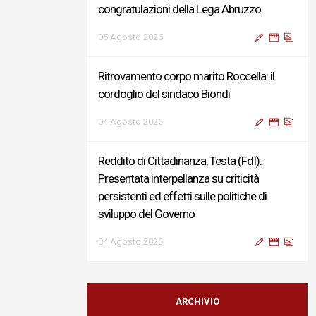
congratulazioni della Lega Abruzzo
05 Agosto 2026
Ritrovamento corpo marito Roccella: il
cordoglio del sindaco Biondi
04 Agosto 2026
Reddito di Cittadinanza, Testa (FdI):
Presentata interpellanza su criticità
persistenti ed effetti sulle politiche di
sviluppo del Governo
04 Agosto 2026
Sigismondi, Liris e Testa: “Profondo
cordoglio e vicinanza al Ministro Roccella e
ARCHIVIO