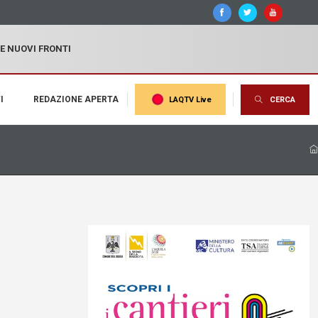
 E NUOVI FRONTI
I
REDAZIONE APERTA
LAQTV Live
CERCA