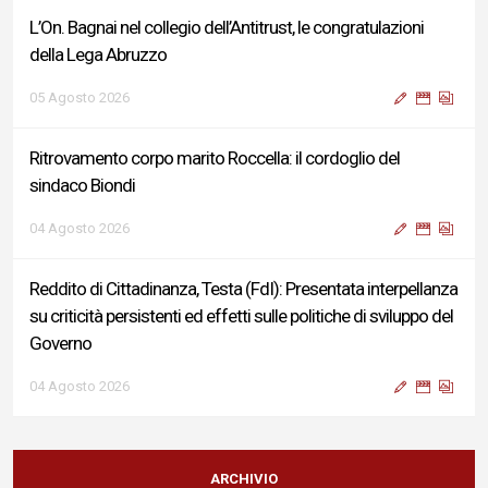
L’On. Bagnai nel collegio dell’Antitrust, le congratulazioni
della Lega Abruzzo
05 Agosto 2026
Ritrovamento corpo marito Roccella: il cordoglio del
sindaco Biondi
04 Agosto 2026
Reddito di Cittadinanza, Testa (FdI): Presentata interpellanza
su criticità persistenti ed effetti sulle politiche di sviluppo del
Governo
04 Agosto 2026
Sigismondi, Liris e Testa: “Profondo cordoglio e vicinanza al
Ministro Roccella e alla sua famiglia”
ARCHIVIO