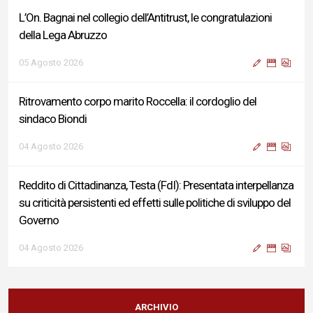
L’On. Bagnai nel collegio dell’Antitrust, le congratulazioni
della Lega Abruzzo
05 Agosto 2026
Ritrovamento corpo marito Roccella: il cordoglio del
sindaco Biondi
04 Agosto 2026
Reddito di Cittadinanza, Testa (FdI): Presentata interpellanza
su criticità persistenti ed effetti sulle politiche di sviluppo del
Governo
04 Agosto 2026
Sigismondi, Liris e Testa: “Profondo cordoglio e vicinanza al
Ministro Roccella e alla sua famiglia”
ARCHIVIO