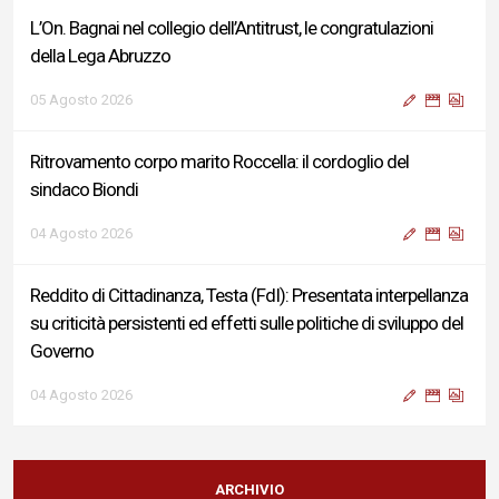
L’On. Bagnai nel collegio dell’Antitrust, le congratulazioni
della Lega Abruzzo
05 Agosto 2026
Ritrovamento corpo marito Roccella: il cordoglio del
sindaco Biondi
04 Agosto 2026
Reddito di Cittadinanza, Testa (FdI): Presentata interpellanza
su criticità persistenti ed effetti sulle politiche di sviluppo del
Governo
04 Agosto 2026
Sigismondi, Liris e Testa: “Profondo cordoglio e vicinanza al
Ministro Roccella e alla sua famiglia”
ARCHIVIO