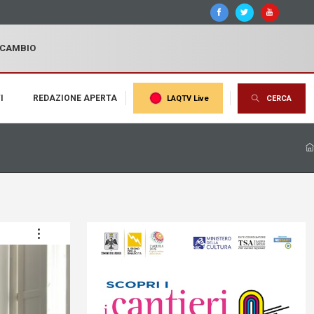
I CAMBIO
I
REDAZIONE APERTA
LAQTV Live
CERCA