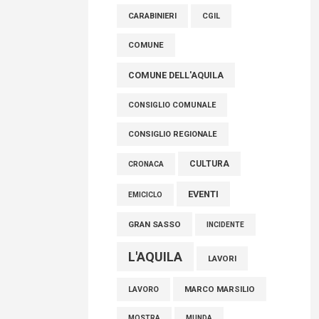
raccoglimento in Consiglio regionale per
CARABINIERI
CGIL
onorare il sacrificio dei nostri connazionali
tra cui molti abruzzesi"
COMUNE
06 Agosto 2026
COMUNE DELL'AQUILA
CONSIGLIO COMUNALE
CONSIGLIO REGIONALE
CULTURA
CRONACA
EVENTI
EMICICLO
GRAN SASSO
INCIDENTE
L'AQUILA
LAVORI
MARCO MARSILIO
LAVORO
MOSTRA
MUNDA