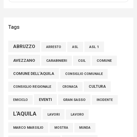
Liris: «Con Franco Mastri L’Aquila perde un medico di grande
competenza e un uomo che ha saputo mettersi al servizio
Tags
della comunità»
02 Agosto 2026
ABRUZZO
ASL 1
ASL
ARRESTO
Marcinelle, Verrecchia (FdI): "Un minuto di raccoglimento in
AVEZZANO
CARABINIERI
CGIL
COMUNE
Consiglio regionale per onorare il sacrificio dei nostri
COMUNE DELL'AQUILA
connazionali tra cui molti abruzzesi"
CONSIGLIO COMUNALE
06 Agosto 2026
CULTURA
CONSIGLIO REGIONALE
CRONACA
EVENTI
GRAN SASSO
EMICICLO
INCIDENTE
L'AQUILA
LAVORI
LAVORO
MARCO MARSILIO
MOSTRA
MUNDA