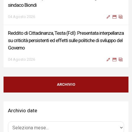
sindaco Biondi
04 Agosto 2026
Reddito di Cittadinanza, Testa (FdI): Presentata interpellanza
su criticità persistenti ed effetti sulle politiche di sviluppo del
Governo
04 Agosto 2026
Sigismondi, Liris e Testa: “Profondo cordoglio e vicinanza al
Ministro Roccella e alla sua famiglia”
ARCHIVIO
04 Agosto 2026
Archivio date
Terminal bus "Lorenzo Natali": modifiche temporanee alla
viabilità per il completamento dei lavori di riqualificazione
04 Agosto 2026