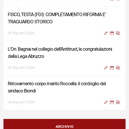
FISCO, TESTA (FDI): COMPLETAMENTO RIFORMA E’
TRAGUARDO STORICO
05 Agosto 2026
L’On. Bagnai nel collegio dell’Antitrust, le congratulazioni
della Lega Abruzzo
05 Agosto 2026
Ritrovamento corpo marito Roccella: il cordoglio del
sindaco Biondi
04 Agosto 2026
Reddito di Cittadinanza, Testa (FdI): Presentata interpellanza
su criticità persistenti ed effetti sulle politiche di sviluppo del
ARCHIVIO