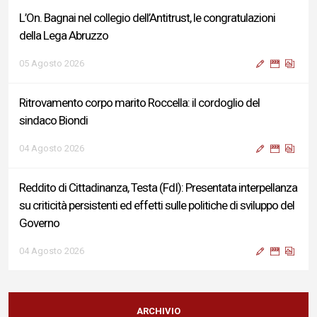
L’On. Bagnai nel collegio dell’Antitrust, le congratulazioni
della Lega Abruzzo
05 Agosto 2026
Ritrovamento corpo marito Roccella: il cordoglio del
sindaco Biondi
04 Agosto 2026
Reddito di Cittadinanza, Testa (FdI): Presentata interpellanza
su criticità persistenti ed effetti sulle politiche di sviluppo del
Governo
04 Agosto 2026
Sigismondi, Liris e Testa: “Profondo cordoglio e vicinanza al
Ministro Roccella e alla sua famiglia”
ARCHIVIO