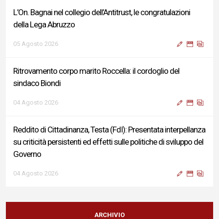
L’On. Bagnai nel collegio dell’Antitrust, le congratulazioni
della Lega Abruzzo
05 Agosto 2026
Ritrovamento corpo marito Roccella: il cordoglio del
sindaco Biondi
04 Agosto 2026
Reddito di Cittadinanza, Testa (FdI): Presentata interpellanza
su criticità persistenti ed effetti sulle politiche di sviluppo del
Governo
04 Agosto 2026
Sigismondi, Liris e Testa: “Profondo cordoglio e vicinanza al
Ministro Roccella e alla sua famiglia”
ARCHIVIO