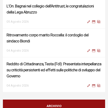
L’On. Bagnai nel collegio dell’Antitrust, le congratulazioni
della Lega Abruzzo
05 Agosto 2026
Ritrovamento corpo marito Roccella: il cordoglio del
sindaco Biondi
04 Agosto 2026
Reddito di Cittadinanza, Testa (FdI): Presentata interpellanza
su criticità persistenti ed effetti sulle politiche di sviluppo del
Governo
04 Agosto 2026
Sigismondi, Liris e Testa: “Profondo cordoglio e vicinanza al
Ministro Roccella e alla sua famiglia”
ARCHIVIO