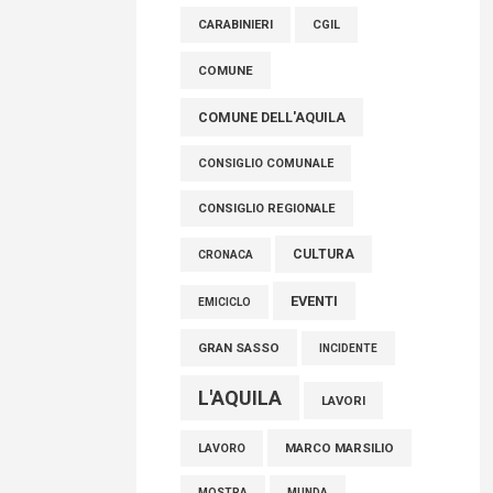
raccoglimento in Consiglio regionale per
CARABINIERI
CGIL
onorare il sacrificio dei nostri connazionali
tra cui molti abruzzesi"
COMUNE
06 Agosto 2026
COMUNE DELL'AQUILA
CONSIGLIO COMUNALE
CONSIGLIO REGIONALE
CULTURA
CRONACA
EVENTI
EMICICLO
GRAN SASSO
INCIDENTE
L'AQUILA
LAVORI
MARCO MARSILIO
LAVORO
MOSTRA
MUNDA