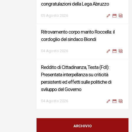
congratulazioni della Lega Abruzzo
05 Agosto 2026
Ritrovamento corpo marito Roccella: il
cordoglio del sindaco Biondi
04 Agosto 2026
Reddito di Cittadinanza, Testa (FdI):
Presentata interpellanza su criticità
persistenti ed effetti sulle politiche di
sviluppo del Governo
04 Agosto 2026
Sigismondi, Liris e Testa: “Profondo
cordoglio e vicinanza al Ministro Roccella e
ARCHIVIO