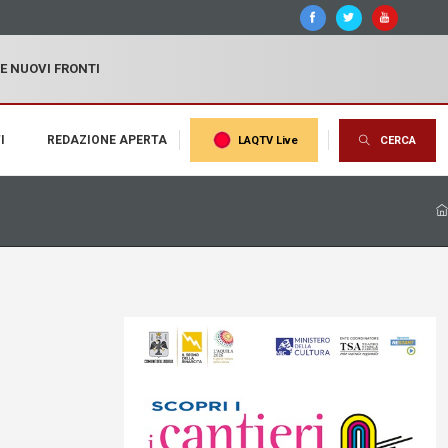
 E NUOVI FRONTI
I
REDAZIONE APERTA
LAQTV Live
CERCA