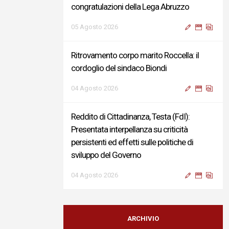
congratulazioni della Lega Abruzzo
05 Agosto 2026
Ritrovamento corpo marito Roccella: il
cordoglio del sindaco Biondi
04 Agosto 2026
Reddito di Cittadinanza, Testa (FdI):
Presentata interpellanza su criticità
persistenti ed effetti sulle politiche di
sviluppo del Governo
04 Agosto 2026
Sigismondi, Liris e Testa: “Profondo
cordoglio e vicinanza al Ministro Roccella e
ARCHIVIO