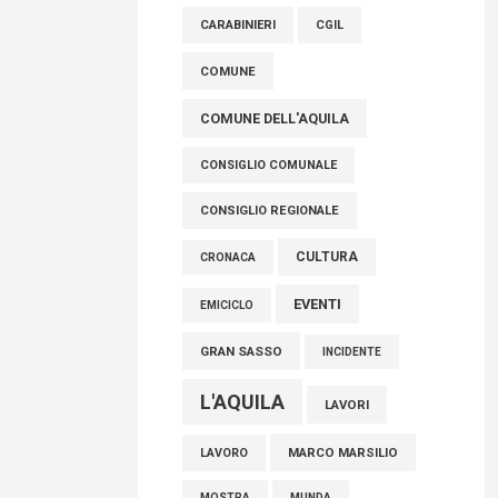
raccoglimento in Consiglio regionale per
CARABINIERI
CGIL
onorare il sacrificio dei nostri connazionali
tra cui molti abruzzesi"
COMUNE
06 Agosto 2026
COMUNE DELL'AQUILA
CONSIGLIO COMUNALE
CONSIGLIO REGIONALE
CULTURA
CRONACA
EVENTI
EMICICLO
GRAN SASSO
INCIDENTE
L'AQUILA
LAVORI
MARCO MARSILIO
LAVORO
MOSTRA
MUNDA