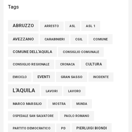
competenza e un uomo che ha saputo mettersi al servizio
Tags
della comunità»
02 Agosto 2026
ABRUZZO
ASL 1
ASL
ARRESTO
Marcinelle, Verrecchia (FdI): "Un minuto di raccoglimento in
AVEZZANO
COMUNE
CARABINIERI
CGIL
Consiglio regionale per onorare il sacrificio dei nostri
COMUNE DELL'AQUILA
connazionali tra cui molti abruzzesi"
CONSIGLIO COMUNALE
06 Agosto 2026
CULTURA
CONSIGLIO REGIONALE
CRONACA
EVENTI
GRAN SASSO
EMICICLO
INCIDENTE
L'AQUILA
LAVORI
LAVORO
MARCO MARSILIO
MOSTRA
MUNDA
PAOLO ROMANO
OSPEDALE SAN SALVATORE
PIERLUIGI BIONDI
PARTITO DEMOCRATICO
PD