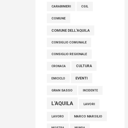
raccoglimento in Consiglio regionale per
CARABINIERI
CGIL
onorare il sacrificio dei nostri connazionali
tra cui molti abruzzesi"
COMUNE
06 Agosto 2026
COMUNE DELL'AQUILA
CONSIGLIO COMUNALE
CONSIGLIO REGIONALE
CULTURA
CRONACA
EVENTI
EMICICLO
GRAN SASSO
INCIDENTE
L'AQUILA
LAVORI
MARCO MARSILIO
LAVORO
MOSTRA
MUNDA