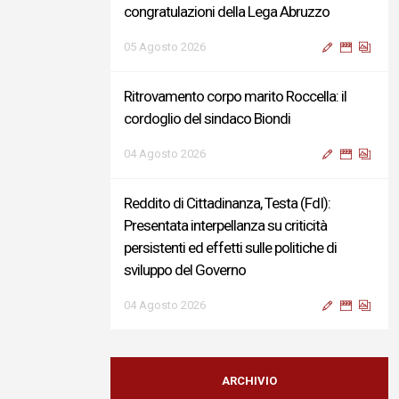
congratulazioni della Lega Abruzzo
05 Agosto 2026
Ritrovamento corpo marito Roccella: il
cordoglio del sindaco Biondi
04 Agosto 2026
Reddito di Cittadinanza, Testa (FdI):
Presentata interpellanza su criticità
persistenti ed effetti sulle politiche di
sviluppo del Governo
04 Agosto 2026
Sigismondi, Liris e Testa: “Profondo
cordoglio e vicinanza al Ministro Roccella e
ARCHIVIO