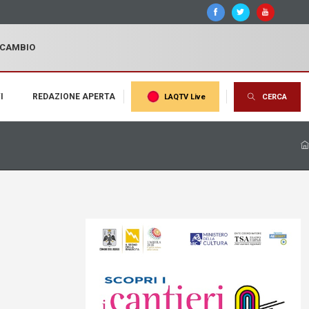
I CAMBIO
I
REDAZIONE APERTA
LAQTV Live
CERCA