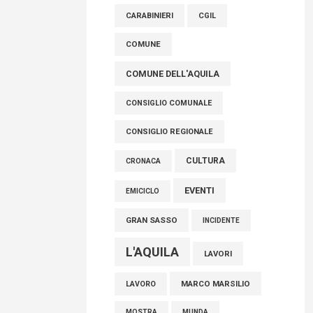
raccoglimento in Consiglio regionale per
CARABINIERI
CGIL
onorare il sacrificio dei nostri connazionali
tra cui molti abruzzesi"
COMUNE
06 Agosto 2026
COMUNE DELL'AQUILA
CONSIGLIO COMUNALE
CONSIGLIO REGIONALE
CULTURA
CRONACA
EVENTI
EMICICLO
GRAN SASSO
INCIDENTE
L'AQUILA
LAVORI
MARCO MARSILIO
LAVORO
MOSTRA
MUNDA