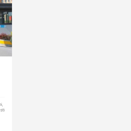
i,
sti