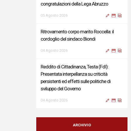
congratulazioni della Lega Abruzzo
05 Agosto 2026
Ritrovamento corpo marito Roccella: il
cordoglio del sindaco Biondi
04 Agosto 2026
Reddito di Cittadinanza, Testa (FdI):
Presentata interpellanza su criticità
persistenti ed effetti sulle politiche di
sviluppo del Governo
04 Agosto 2026
Sigismondi, Liris e Testa: “Profondo
cordoglio e vicinanza al Ministro Roccella e
ARCHIVIO