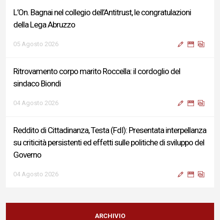
L’On. Bagnai nel collegio dell’Antitrust, le congratulazioni
della Lega Abruzzo
05 Agosto 2026
Ritrovamento corpo marito Roccella: il cordoglio del
sindaco Biondi
04 Agosto 2026
Reddito di Cittadinanza, Testa (FdI): Presentata interpellanza
su criticità persistenti ed effetti sulle politiche di sviluppo del
Governo
04 Agosto 2026
Sigismondi, Liris e Testa: “Profondo cordoglio e vicinanza al
Ministro Roccella e alla sua famiglia”
ARCHIVIO