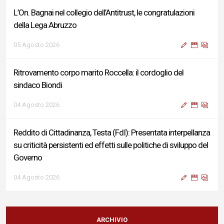
L’On. Bagnai nel collegio dell’Antitrust, le congratulazioni
della Lega Abruzzo
05 Agosto 2026
Ritrovamento corpo marito Roccella: il cordoglio del
sindaco Biondi
04 Agosto 2026
Reddito di Cittadinanza, Testa (FdI): Presentata interpellanza
su criticità persistenti ed effetti sulle politiche di sviluppo del
Governo
04 Agosto 2026
Sigismondi, Liris e Testa: “Profondo cordoglio e vicinanza al
Ministro Roccella e alla sua famiglia”
ARCHIVIO