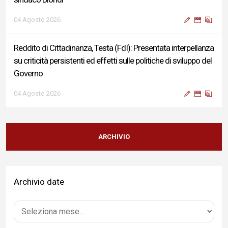
04 Agosto 2026
Reddito di Cittadinanza, Testa (FdI): Presentata interpellanza
su criticità persistenti ed effetti sulle politiche di sviluppo del
Governo
04 Agosto 2026
Sigismondi, Liris e Testa: “Profondo cordoglio e vicinanza al
Ministro Roccella e alla sua famiglia”
ARCHIVIO
04 Agosto 2026
Archivio date
Terminal bus "Lorenzo Natali": modifiche temporanee alla
viabilità per il completamento dei lavori di riqualificazione
04 Agosto 2026