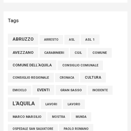
Liris: «Con Franco Mastri L’Aquila perde un medico di grande
competenza e un uomo che ha saputo mettersi al servizio
Tags
della comunità»
02 Agosto 2026
ABRUZZO
ASL 1
ASL
ARRESTO
Marcinelle, Verrecchia (FdI): "Un minuto di raccoglimento in
AVEZZANO
CARABINIERI
CGIL
COMUNE
Consiglio regionale per onorare il sacrificio dei nostri
COMUNE DELL'AQUILA
connazionali tra cui molti abruzzesi"
CONSIGLIO COMUNALE
06 Agosto 2026
CULTURA
CONSIGLIO REGIONALE
CRONACA
EVENTI
GRAN SASSO
EMICICLO
INCIDENTE
L'AQUILA
LAVORI
LAVORO
MARCO MARSILIO
MOSTRA
MUNDA
PAOLO ROMANO
OSPEDALE SAN SALVATORE