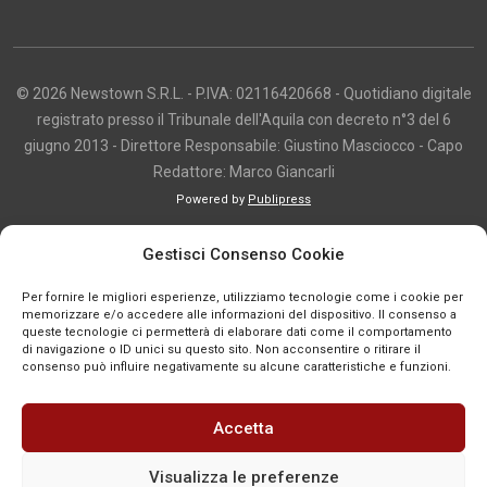
© 2026 Newstown S.R.L. - P.IVA: 02116420668 - Quotidiano digitale
registrato presso il Tribunale dell'Aquila con decreto n°3 del 6
giugno 2013 - Direttore Responsabile: Giustino Masciocco - Capo
Redattore: Marco Giancarli
Powered by
Publipress
Copyright e utilizzo dei contenuti I contenuti di questo sito, inclusi testi,
Gestisci Consenso Cookie
articoli, immagini, fotografie, video e grafica, sono protetti da copyright e
appartengono al titolare del sito o ai rispettivi autori, salvo diversa
Per fornire le migliori esperienze, utilizziamo tecnologie come i cookie per
indicazione. La riproduzione totale o parziale dei contenuti è consentita
memorizzare e/o accedere alle informazioni del dispositivo. Il consenso a
queste tecnologie ci permetterà di elaborare dati come il comportamento
solo previa autorizzazione o citando chiaramente la fonte, con link diretto
di navigazione o ID unici su questo sito. Non acconsentire o ritirare il
alla pagina originale, quando previsto. I contenuti provenienti da terze
consenso può influire negativamente su alcune caratteristiche e funzioni.
parti sono pubblicati a fini informativi e restano di proprietà dei legittimi
titolari dei diritti. Se un contenuto viola diritti d’autore o norme vigenti, è
Accetta
possibile segnalarlo per la verifica e l’eventuale rimozione tramite
comunicazione mail all'indirizzo redazione@news-town.it
Visualizza le preferenze