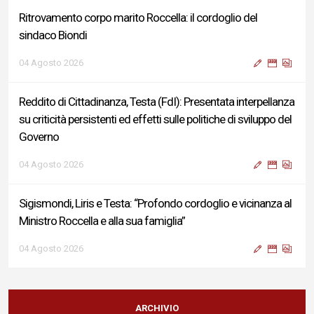
Ritrovamento corpo marito Roccella: il cordoglio del
sindaco Biondi
04 Agosto 2026
Reddito di Cittadinanza, Testa (FdI): Presentata interpellanza
su criticità persistenti ed effetti sulle politiche di sviluppo del
Governo
04 Agosto 2026
Sigismondi, Liris e Testa: “Profondo cordoglio e vicinanza al
Ministro Roccella e alla sua famiglia”
04 Agosto 2026
Terminal bus "Lorenzo Natali": modifiche temporanee alla
viabilità per il completamento dei lavori di riqualificazione
ARCHIVIO