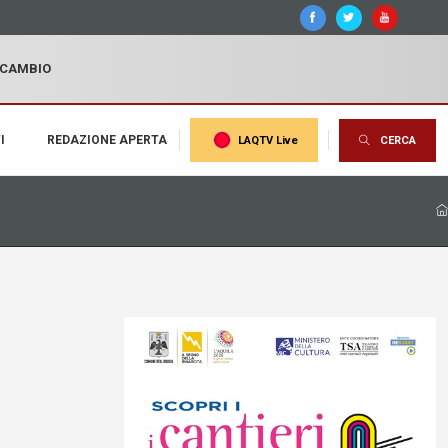
I CAMBIO
I
REDAZIONE APERTA
LAQTV Live
CERCA