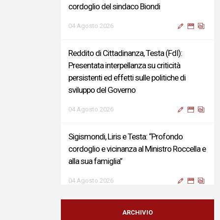
cordoglio del sindaco Biondi
04 Agosto 2026
Reddito di Cittadinanza, Testa (FdI):
Presentata interpellanza su criticità
persistenti ed effetti sulle politiche di
sviluppo del Governo
04 Agosto 2026
Sigismondi, Liris e Testa: “Profondo
cordoglio e vicinanza al Ministro Roccella e
alla sua famiglia”
04 Agosto 2026
Terminal bus "Lorenzo Natali": modifiche