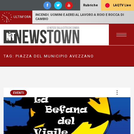
LAQTV Live
Rubriche
INCENDI: UOMINI E AEREI AL LAVORO A ROIO E ROCCA DI
ULTIM'ORA
CAMBIO
TAG:
PIAZZA DEL MUNICIPIO AVEZZANO
EVENTI