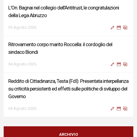
L’On. Bagnai nel collegio dell’Antitrust, le congratulazioni
della Lega Abruzzo
05 Agosto 2026
Ritrovamento corpo marito Roccella: il cordoglio del
sindaco Biondi
04 Agosto 2026
Reddito di Cittadinanza, Testa (FdI): Presentata interpellanza
su criticità persistenti ed effetti sulle politiche di sviluppo del
Governo
04 Agosto 2026
Sigismondi, Liris e Testa: “Profondo cordoglio e vicinanza al
Ministro Roccella e alla sua famiglia”
ARCHIVIO