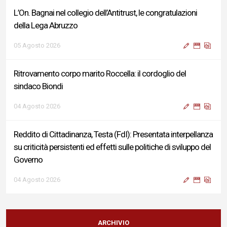
L’On. Bagnai nel collegio dell’Antitrust, le congratulazioni
della Lega Abruzzo
05 Agosto 2026
Ritrovamento corpo marito Roccella: il cordoglio del
sindaco Biondi
04 Agosto 2026
Reddito di Cittadinanza, Testa (FdI): Presentata interpellanza
su criticità persistenti ed effetti sulle politiche di sviluppo del
Governo
04 Agosto 2026
Sigismondi, Liris e Testa: “Profondo cordoglio e vicinanza al
Ministro Roccella e alla sua famiglia”
ARCHIVIO