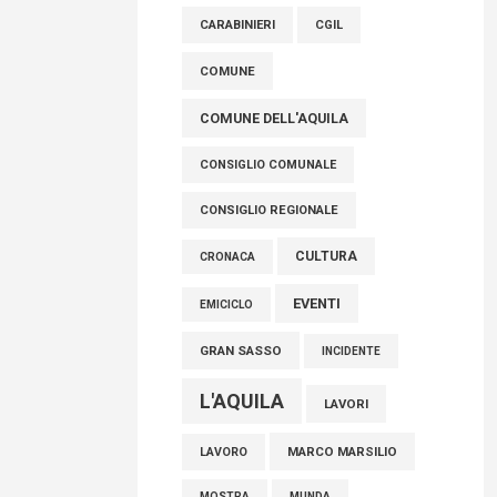
raccoglimento in Consiglio regionale per
CARABINIERI
CGIL
onorare il sacrificio dei nostri connazionali
tra cui molti abruzzesi"
COMUNE
06 Agosto 2026
COMUNE DELL'AQUILA
CONSIGLIO COMUNALE
CONSIGLIO REGIONALE
CULTURA
CRONACA
EVENTI
EMICICLO
GRAN SASSO
INCIDENTE
L'AQUILA
LAVORI
MARCO MARSILIO
LAVORO
MOSTRA
MUNDA