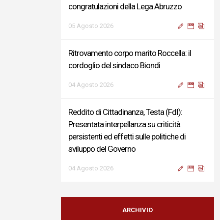
congratulazioni della Lega Abruzzo
05 Agosto 2026
Ritrovamento corpo marito Roccella: il
cordoglio del sindaco Biondi
04 Agosto 2026
Reddito di Cittadinanza, Testa (FdI):
Presentata interpellanza su criticità
persistenti ed effetti sulle politiche di
sviluppo del Governo
04 Agosto 2026
Sigismondi, Liris e Testa: “Profondo
cordoglio e vicinanza al Ministro Roccella e
ARCHIVIO