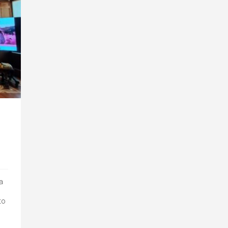
ra
to