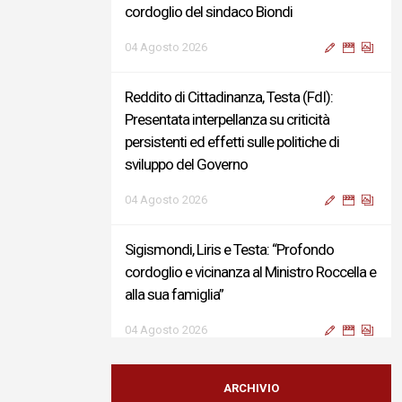
cordoglio del sindaco Biondi
04 Agosto 2026
Reddito di Cittadinanza, Testa (FdI):
Presentata interpellanza su criticità
persistenti ed effetti sulle politiche di
sviluppo del Governo
04 Agosto 2026
Sigismondi, Liris e Testa: “Profondo
cordoglio e vicinanza al Ministro Roccella e
alla sua famiglia”
04 Agosto 2026
Terminal bus "Lorenzo Natali": modifiche