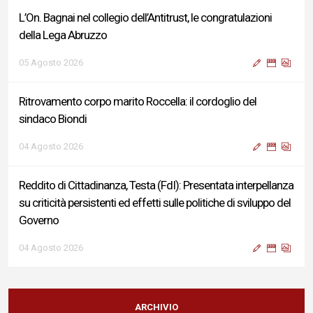
L’On. Bagnai nel collegio dell’Antitrust, le congratulazioni
della Lega Abruzzo
05 Agosto 2026
Ritrovamento corpo marito Roccella: il cordoglio del
sindaco Biondi
04 Agosto 2026
Reddito di Cittadinanza, Testa (FdI): Presentata interpellanza
su criticità persistenti ed effetti sulle politiche di sviluppo del
Governo
04 Agosto 2026
Sigismondi, Liris e Testa: “Profondo cordoglio e vicinanza al
Ministro Roccella e alla sua famiglia”
ARCHIVIO