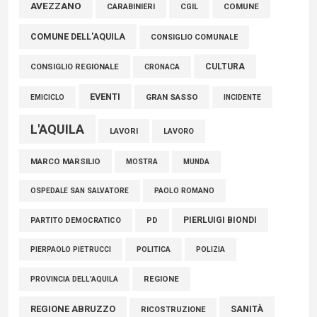
Marcinelle, Verrecchia (FdI): "Un minuto di raccoglimento in
AVEZZANO
COMUNE
CARABINIERI
CGIL
Consiglio regionale per onorare il sacrificio dei nostri
COMUNE DELL'AQUILA
connazionali tra cui molti abruzzesi"
CONSIGLIO COMUNALE
06 Agosto 2026
CULTURA
CONSIGLIO REGIONALE
CRONACA
EVENTI
GRAN SASSO
EMICICLO
INCIDENTE
L'AQUILA
LAVORI
LAVORO
MARCO MARSILIO
MOSTRA
MUNDA
PAOLO ROMANO
OSPEDALE SAN SALVATORE
PIERLUIGI BIONDI
PARTITO DEMOCRATICO
PD
POLITICA
POLIZIA
PIERPAOLO PIETRUCCI
REGIONE
PROVINCIA DELL'AQUILA
REGIONE ABRUZZO
SANITÀ
RICOSTRUZIONE