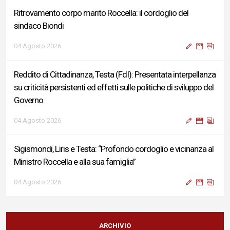
Ritrovamento corpo marito Roccella: il cordoglio del
sindaco Biondi
04 Agosto 2026
Reddito di Cittadinanza, Testa (FdI): Presentata interpellanza
su criticità persistenti ed effetti sulle politiche di sviluppo del
Governo
04 Agosto 2026
Sigismondi, Liris e Testa: “Profondo cordoglio e vicinanza al
Ministro Roccella e alla sua famiglia”
04 Agosto 2026
Terminal bus "Lorenzo Natali": modifiche temporanee alla
viabilità per il completamento dei lavori di riqualificazione
ARCHIVIO