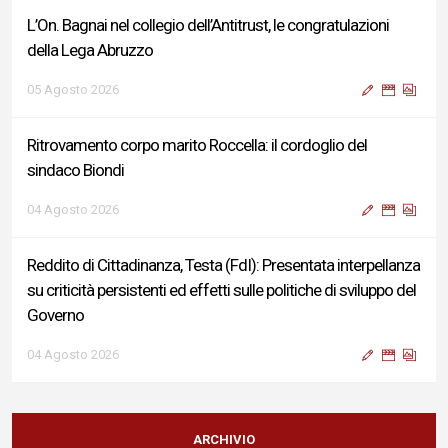
L’On. Bagnai nel collegio dell’Antitrust, le congratulazioni
della Lega Abruzzo
05 Agosto 2026
Ritrovamento corpo marito Roccella: il cordoglio del
sindaco Biondi
04 Agosto 2026
Reddito di Cittadinanza, Testa (FdI): Presentata interpellanza
su criticità persistenti ed effetti sulle politiche di sviluppo del
Governo
04 Agosto 2026
Sigismondi, Liris e Testa: “Profondo cordoglio e vicinanza al
Ministro Roccella e alla sua famiglia”
ARCHIVIO