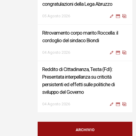
congratulazioni della Lega Abruzzo
05 Agosto 2026
Ritrovamento corpo marito Roccella: il
cordoglio del sindaco Biondi
04 Agosto 2026
Reddito di Cittadinanza, Testa (FdI):
Presentata interpellanza su criticità
persistenti ed effetti sulle politiche di
sviluppo del Governo
04 Agosto 2026
Sigismondi, Liris e Testa: “Profondo
cordoglio e vicinanza al Ministro Roccella e
ARCHIVIO