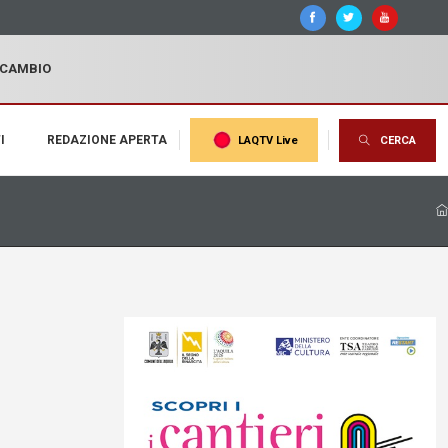
I CAMBIO
I
REDAZIONE APERTA
LAQTV Live
CERCA