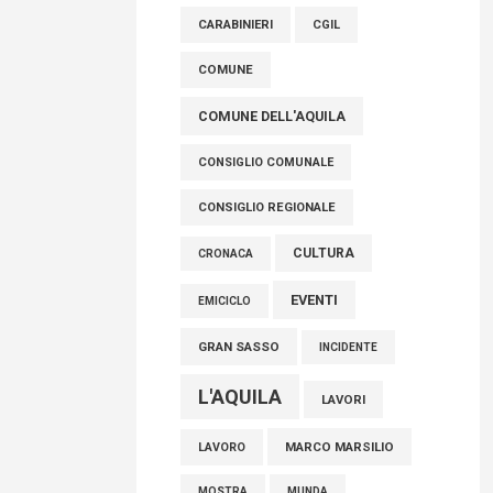
raccoglimento in Consiglio regionale per
CARABINIERI
CGIL
onorare il sacrificio dei nostri connazionali
tra cui molti abruzzesi"
COMUNE
06 Agosto 2026
COMUNE DELL'AQUILA
CONSIGLIO COMUNALE
CONSIGLIO REGIONALE
CULTURA
CRONACA
EVENTI
EMICICLO
GRAN SASSO
INCIDENTE
L'AQUILA
LAVORI
MARCO MARSILIO
LAVORO
MOSTRA
MUNDA