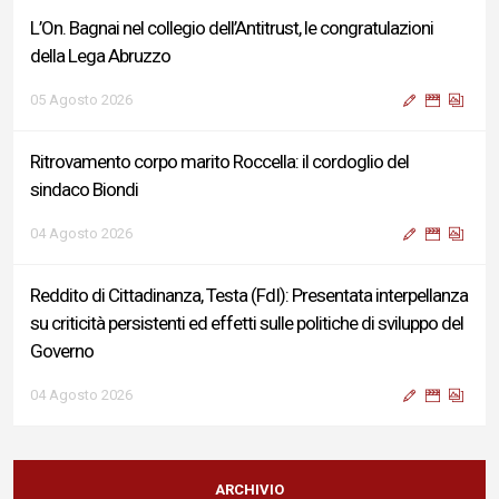
L’On. Bagnai nel collegio dell’Antitrust, le congratulazioni
della Lega Abruzzo
05 Agosto 2026
Ritrovamento corpo marito Roccella: il cordoglio del
sindaco Biondi
04 Agosto 2026
Reddito di Cittadinanza, Testa (FdI): Presentata interpellanza
su criticità persistenti ed effetti sulle politiche di sviluppo del
Governo
04 Agosto 2026
Sigismondi, Liris e Testa: “Profondo cordoglio e vicinanza al
Ministro Roccella e alla sua famiglia”
ARCHIVIO