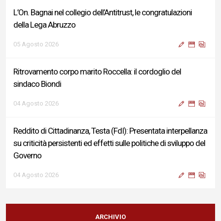
L’On. Bagnai nel collegio dell’Antitrust, le congratulazioni
della Lega Abruzzo
05 Agosto 2026
Ritrovamento corpo marito Roccella: il cordoglio del
sindaco Biondi
04 Agosto 2026
Reddito di Cittadinanza, Testa (FdI): Presentata interpellanza
su criticità persistenti ed effetti sulle politiche di sviluppo del
Governo
04 Agosto 2026
Sigismondi, Liris e Testa: “Profondo cordoglio e vicinanza al
Ministro Roccella e alla sua famiglia”
ARCHIVIO