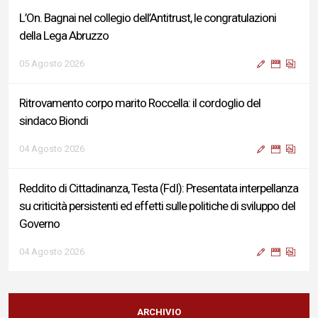
L’On. Bagnai nel collegio dell’Antitrust, le congratulazioni
della Lega Abruzzo
05 Agosto 2026
Ritrovamento corpo marito Roccella: il cordoglio del
sindaco Biondi
04 Agosto 2026
Reddito di Cittadinanza, Testa (FdI): Presentata interpellanza
su criticità persistenti ed effetti sulle politiche di sviluppo del
Governo
04 Agosto 2026
Sigismondi, Liris e Testa: “Profondo cordoglio e vicinanza al
Ministro Roccella e alla sua famiglia”
ARCHIVIO