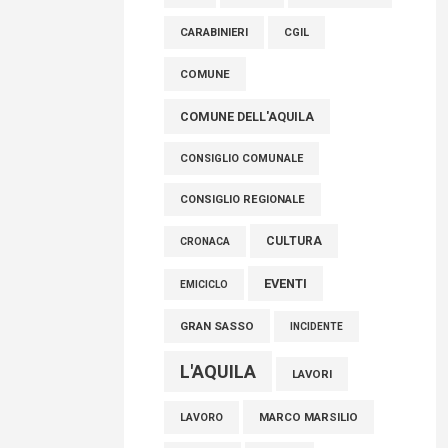
raccoglimento in Consiglio regionale per
CARABINIERI
CGIL
onorare il sacrificio dei nostri connazionali
tra cui molti abruzzesi"
COMUNE
06 Agosto 2026
COMUNE DELL'AQUILA
CONSIGLIO COMUNALE
CONSIGLIO REGIONALE
CULTURA
CRONACA
EVENTI
EMICICLO
GRAN SASSO
INCIDENTE
L'AQUILA
LAVORI
MARCO MARSILIO
LAVORO
MOSTRA
MUNDA