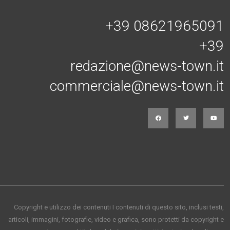
+39 08621965091
+39
redazione@news-town.it
commerciale@news-town.it
Copyright e utilizzo dei contenuti I contenuti di questo sito, inclusi testi,
articoli, immagini, fotografie, video e grafica, sono protetti da copyright e
appartengono al titolare del sito o ai rispettivi autori, salvo diversa