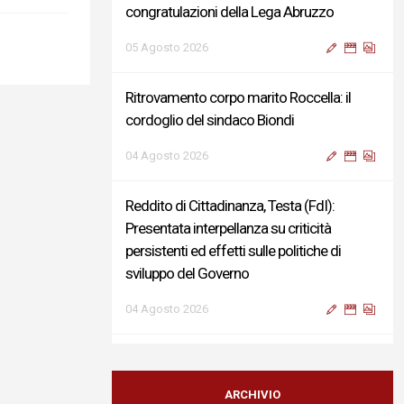
congratulazioni della Lega Abruzzo
05 Agosto 2026
Ritrovamento corpo marito Roccella: il
cordoglio del sindaco Biondi
04 Agosto 2026
Reddito di Cittadinanza, Testa (FdI):
Presentata interpellanza su criticità
persistenti ed effetti sulle politiche di
sviluppo del Governo
04 Agosto 2026
Sigismondi, Liris e Testa: “Profondo
cordoglio e vicinanza al Ministro Roccella e
ARCHIVIO