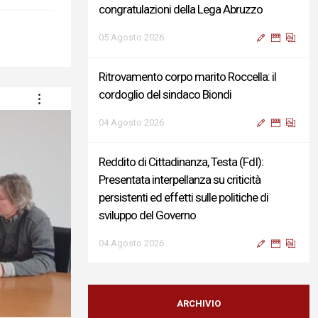
congratulazioni della Lega Abruzzo
05 Agosto 2026
Ritrovamento corpo marito Roccella: il
cordoglio del sindaco Biondi
04 Agosto 2026
Reddito di Cittadinanza, Testa (FdI):
Presentata interpellanza su criticità
persistenti ed effetti sulle politiche di
sviluppo del Governo
04 Agosto 2026
Sigismondi, Liris e Testa: “Profondo
cordoglio e vicinanza al Ministro Roccella e
ARCHIVIO