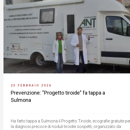
25 FEBBRAIO 2026
Prevenzione: “Progetto tiroide” fa tappa a
Sulmona
Ha fatto tappa a Sulmona il Progetto Tiroide, ecografie gratuite pe
la diagnosi precoce di noduli tiroidei sospetti, organizzato da