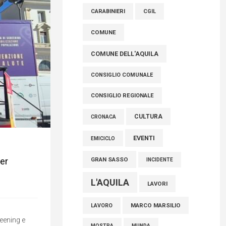
raccoglimento in Consiglio regionale per
CARABINIERI
CGIL
onorare il sacrificio dei nostri connazionali
tra cui molti abruzzesi"
COMUNE
06 Agosto 2026
COMUNE DELL'AQUILA
CONSIGLIO COMUNALE
CONSIGLIO REGIONALE
CULTURA
CRONACA
EVENTI
EMICICLO
per
GRAN SASSO
INCIDENTE
L'AQUILA
LAVORI
MARCO MARSILIO
LAVORO
eening e
MOSTRA
MUNDA