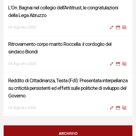
L’On. Bagnai nel collegio dell’Antitrust, le congratulazioni
della Lega Abruzzo
05 Agosto 2026
Ritrovamento corpo marito Roccella: il cordoglio del
sindaco Biondi
04 Agosto 2026
Reddito di Cittadinanza, Testa (FdI): Presentata interpellanza
su criticità persistenti ed effetti sulle politiche di sviluppo del
Governo
04 Agosto 2026
Sigismondi, Liris e Testa: “Profondo cordoglio e vicinanza al
Ministro Roccella e alla sua famiglia”
ARCHIVIO