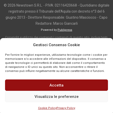
© 2026 Newstown S.R.L. - P.IVA: 02116420668 - Quotidiano digitale
registrato presso il Tribunale dell'Aquila con decreto n°3 del 6
giugno 2013 - Direttore Responsabile: Giustino Masciocco - Capo
Redattore: Marco Giancarli
Powered by
Publipress
Copyright e utilizzo dei contenuti I contenuti di questo sito, inclusi testi,
articoli, immagini, fotografie, video e grafica, sono protetti da copyright e
Gestisci Consenso Cookie
appartengono al titolare del sito o ai rispettivi autori, salvo diversa
Per fornire le migliori esperienze, utilizziamo tecnologie come i cookie per
indicazione. La riproduzione totale o parziale dei contenuti è consentita
memorizzare e/o accedere alle informazioni del dispositivo. Il consenso a
solo previa autorizzazione o citando chiaramente la fonte, con link diretto
queste tecnologie ci permetterà di elaborare dati come il comportamento
di navigazione o ID unici su questo sito. Non acconsentire o ritirare il
alla pagina originale, quando previsto. I contenuti provenienti da terze
consenso può influire negativamente su alcune caratteristiche e funzioni.
parti sono pubblicati a fini informativi e restano di proprietà dei legittimi
titolari dei diritti. Se un contenuto viola diritti d’autore o norme vigenti, è
Accetta
possibile segnalarlo per la verifica e l’eventuale rimozione tramite
comunicazione mail all'indirizzo redazione@news-town.it
Visualizza le preferenze
Cookie Policy
Privacy Policy
SEGNALA