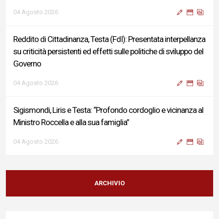
04 Agosto 2026
Reddito di Cittadinanza, Testa (FdI): Presentata interpellanza
su criticità persistenti ed effetti sulle politiche di sviluppo del
Governo
04 Agosto 2026
Sigismondi, Liris e Testa: “Profondo cordoglio e vicinanza al
Ministro Roccella e alla sua famiglia”
04 Agosto 2026
Terminal bus "Lorenzo Natali": modifiche temporanee alla
viabilità per il completamento dei lavori di riqualificazione
ARCHIVIO
04 Agosto 2026