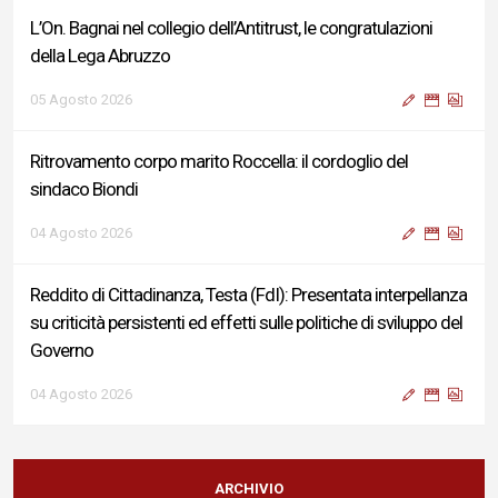
L’On. Bagnai nel collegio dell’Antitrust, le congratulazioni
della Lega Abruzzo
05 Agosto 2026
Ritrovamento corpo marito Roccella: il cordoglio del
sindaco Biondi
04 Agosto 2026
Reddito di Cittadinanza, Testa (FdI): Presentata interpellanza
su criticità persistenti ed effetti sulle politiche di sviluppo del
Governo
04 Agosto 2026
Sigismondi, Liris e Testa: “Profondo cordoglio e vicinanza al
Ministro Roccella e alla sua famiglia”
ARCHIVIO