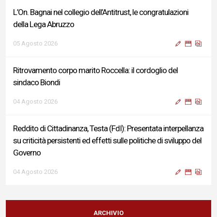
L’On. Bagnai nel collegio dell’Antitrust, le congratulazioni
della Lega Abruzzo
05 Agosto 2026
Ritrovamento corpo marito Roccella: il cordoglio del
sindaco Biondi
04 Agosto 2026
Reddito di Cittadinanza, Testa (FdI): Presentata interpellanza
su criticità persistenti ed effetti sulle politiche di sviluppo del
Governo
04 Agosto 2026
Sigismondi, Liris e Testa: “Profondo cordoglio e vicinanza al
Ministro Roccella e alla sua famiglia”
ARCHIVIO