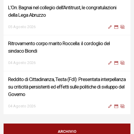
L’On. Bagnai nel collegio dell’Antitrust, le congratulazioni
della Lega Abruzzo
05 Agosto 2026
Ritrovamento corpo marito Roccella: il cordoglio del
sindaco Biondi
04 Agosto 2026
Reddito di Cittadinanza, Testa (FdI): Presentata interpellanza
su criticità persistenti ed effetti sulle politiche di sviluppo del
Governo
04 Agosto 2026
Sigismondi, Liris e Testa: “Profondo cordoglio e vicinanza al
Ministro Roccella e alla sua famiglia”
ARCHIVIO