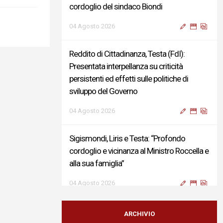
cordoglio del sindaco Biondi
04 Agosto 2026
Reddito di Cittadinanza, Testa (FdI):
Presentata interpellanza su criticità
persistenti ed effetti sulle politiche di
sviluppo del Governo
04 Agosto 2026
Sigismondi, Liris e Testa: “Profondo
cordoglio e vicinanza al Ministro Roccella e
alla sua famiglia”
04 Agosto 2026
Terminal bus "Lorenzo Natali": modifiche