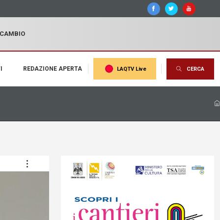
I CAMBIO
I
REDAZIONE APERTA
LAQTV Live
CERCA