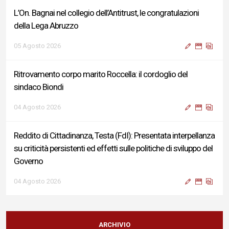
L’On. Bagnai nel collegio dell’Antitrust, le congratulazioni
della Lega Abruzzo
05 Agosto 2026
Ritrovamento corpo marito Roccella: il cordoglio del
sindaco Biondi
04 Agosto 2026
Reddito di Cittadinanza, Testa (FdI): Presentata interpellanza
su criticità persistenti ed effetti sulle politiche di sviluppo del
Governo
04 Agosto 2026
Sigismondi, Liris e Testa: “Profondo cordoglio e vicinanza al
Ministro Roccella e alla sua famiglia”
ARCHIVIO