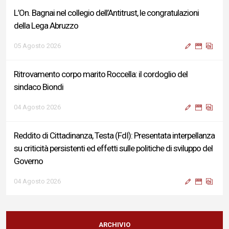
L’On. Bagnai nel collegio dell’Antitrust, le congratulazioni
della Lega Abruzzo
05 Agosto 2026
Ritrovamento corpo marito Roccella: il cordoglio del
sindaco Biondi
04 Agosto 2026
Reddito di Cittadinanza, Testa (FdI): Presentata interpellanza
su criticità persistenti ed effetti sulle politiche di sviluppo del
Governo
04 Agosto 2026
Sigismondi, Liris e Testa: “Profondo cordoglio e vicinanza al
Ministro Roccella e alla sua famiglia”
ARCHIVIO