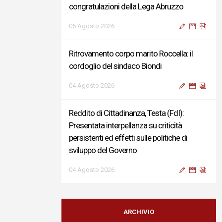
congratulazioni della Lega Abruzzo
05 Agosto 2026
Ritrovamento corpo marito Roccella: il
cordoglio del sindaco Biondi
04 Agosto 2026
Reddito di Cittadinanza, Testa (FdI):
Presentata interpellanza su criticità
persistenti ed effetti sulle politiche di
sviluppo del Governo
04 Agosto 2026
Sigismondi, Liris e Testa: “Profondo
cordoglio e vicinanza al Ministro Roccella e
ARCHIVIO