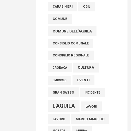
raccoglimento in Consiglio regionale per
CARABINIERI
CGIL
onorare il sacrificio dei nostri connazionali
tra cui molti abruzzesi"
COMUNE
06 Agosto 2026
COMUNE DELL'AQUILA
CONSIGLIO COMUNALE
CONSIGLIO REGIONALE
CULTURA
CRONACA
EVENTI
EMICICLO
GRAN SASSO
INCIDENTE
L'AQUILA
LAVORI
MARCO MARSILIO
LAVORO
MOSTRA
MUNDA