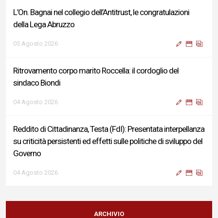
L’On. Bagnai nel collegio dell’Antitrust, le congratulazioni
della Lega Abruzzo
05 Agosto 2026
Ritrovamento corpo marito Roccella: il cordoglio del
sindaco Biondi
04 Agosto 2026
Reddito di Cittadinanza, Testa (FdI): Presentata interpellanza
su criticità persistenti ed effetti sulle politiche di sviluppo del
Governo
04 Agosto 2026
Sigismondi, Liris e Testa: “Profondo cordoglio e vicinanza al
Ministro Roccella e alla sua famiglia”
ARCHIVIO