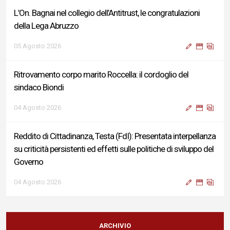
L’On. Bagnai nel collegio dell’Antitrust, le congratulazioni
della Lega Abruzzo
05 Agosto 2026
Ritrovamento corpo marito Roccella: il cordoglio del
sindaco Biondi
04 Agosto 2026
Reddito di Cittadinanza, Testa (FdI): Presentata interpellanza
su criticità persistenti ed effetti sulle politiche di sviluppo del
Governo
04 Agosto 2026
Sigismondi, Liris e Testa: “Profondo cordoglio e vicinanza al
Ministro Roccella e alla sua famiglia”
ARCHIVIO