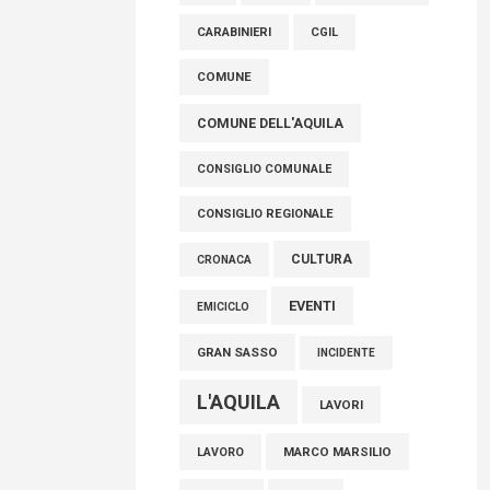
raccoglimento in Consiglio regionale per
CARABINIERI
CGIL
onorare il sacrificio dei nostri connazionali
tra cui molti abruzzesi"
COMUNE
06 Agosto 2026
COMUNE DELL'AQUILA
CONSIGLIO COMUNALE
CONSIGLIO REGIONALE
CULTURA
CRONACA
EVENTI
EMICICLO
GRAN SASSO
INCIDENTE
L'AQUILA
LAVORI
MARCO MARSILIO
LAVORO
MOSTRA
MUNDA