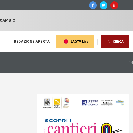
I CAMBIO
I
REDAZIONE APERTA
LAQTV Live
CERCA