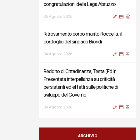
congratulazioni della Lega Abruzzo
05 Agosto 2026
Ritrovamento corpo marito Roccella: il
cordoglio del sindaco Biondi
04 Agosto 2026
Reddito di Cittadinanza, Testa (FdI):
Presentata interpellanza su criticità
persistenti ed effetti sulle politiche di
sviluppo del Governo
04 Agosto 2026
Sigismondi, Liris e Testa: “Profondo
cordoglio e vicinanza al Ministro Roccella e
ARCHIVIO