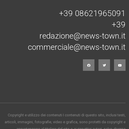
+39 08621965091
+39
redazione@news-town.it
commerciale@news-town.it
Copyright e utilizzo dei contenuti I contenuti di questo sito, inclusi testi,
articoli, immagini, fotografie, video e grafica, sono protetti da copyright e
appartengono al titolare del sito o ai rispettivi autori, salvo diversa