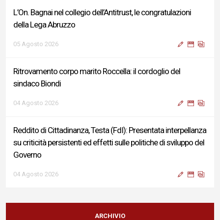
L’On. Bagnai nel collegio dell’Antitrust, le congratulazioni
della Lega Abruzzo
05 Agosto 2026
Ritrovamento corpo marito Roccella: il cordoglio del
sindaco Biondi
04 Agosto 2026
Reddito di Cittadinanza, Testa (FdI): Presentata interpellanza
su criticità persistenti ed effetti sulle politiche di sviluppo del
Governo
04 Agosto 2026
Sigismondi, Liris e Testa: “Profondo cordoglio e vicinanza al
Ministro Roccella e alla sua famiglia”
ARCHIVIO